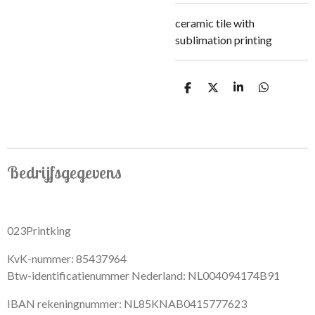
ceramic tile with
sublimation printing
S
S
S
S
h
h
h
h
a
a
a
a
r
r
r
r
e
e
e
e
Bedrijfsgegevens
023Printking
KvK-nummer: 85437964
Btw-identificatienummer Nederland: NL004094174B91
IBAN rekeningnummer: NL85KNAB0415777623