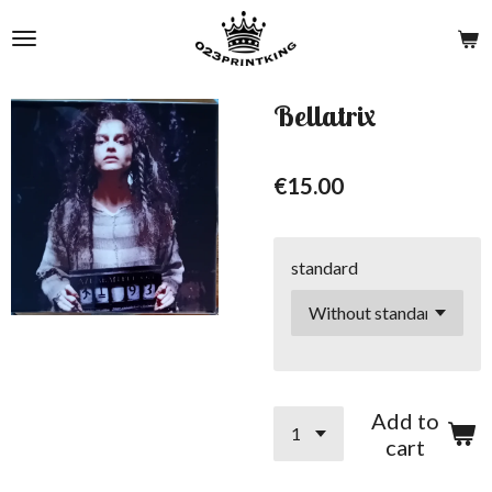
Skip
to
main
content
Bellatrix
€15.00
standard
Add to
cart