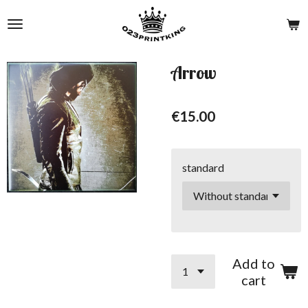
Skip
to
main
content
Arrow
€15.00
standard
Add to
cart