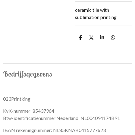
ceramic tile with
sublimation printing
S
S
S
S
h
h
h
h
a
a
a
a
r
r
r
r
e
e
e
e
Bedrijfsgegevens
023Printking
KvK-nummer: 85437964
Btw-identificatienummer Nederland: NL004094174B91
IBAN rekeningnummer: NL85KNAB0415777623