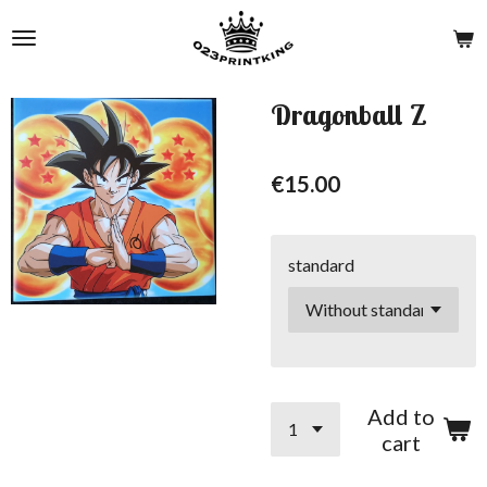
Skip
to
main
content
Dragonball Z
€15.00
standard
Add to
cart