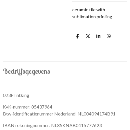
ceramic tile with
sublimation printing
S
S
S
S
h
h
h
h
a
a
a
a
r
r
r
r
e
e
e
e
Bedrijfsgegevens
023Printking
KvK-nummer: 85437964
Btw-identificatienummer Nederland: NL004094174B91
IBAN rekeningnummer: NL85KNAB0415777623