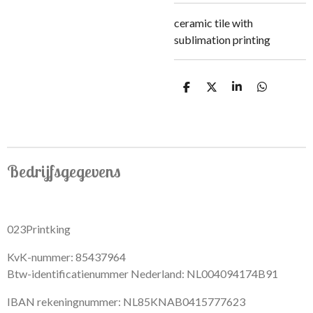
ceramic tile with
sublimation printing
S
S
S
S
h
h
h
h
a
a
a
a
r
r
r
r
e
e
e
e
Bedrijfsgegevens
023Printking
KvK-nummer: 85437964
Btw-identificatienummer Nederland: NL004094174B91
IBAN rekeningnummer: NL85KNAB0415777623