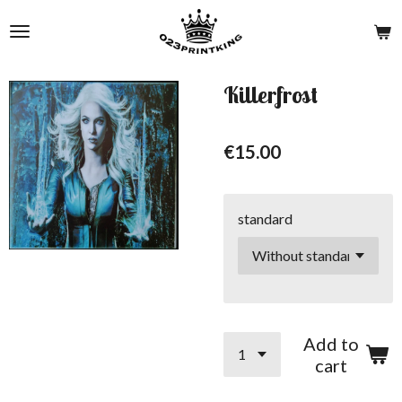
Skip
to
main
content
Killerfrost
€15.00
standard
Add to
cart