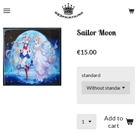
Skip
to
main
content
Sailor Moon
€15.00
standard
Add to
cart