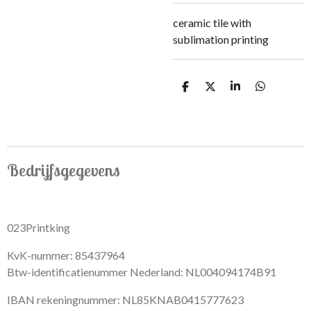
ceramic tile with
sublimation printing
S
S
S
S
h
h
h
h
a
a
a
a
r
r
r
r
e
e
e
e
Bedrijfsgegevens
023Printking
KvK-nummer: 85437964
Btw-identificatienummer Nederland: NL004094174B91
IBAN rekeningnummer: NL85KNAB0415777623