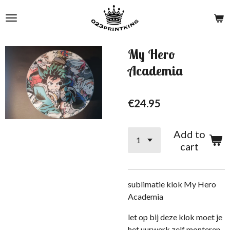
Skip
to
main
content
My Hero
Academia
€24.95
Add to
cart
sublimatie klok My Hero
Academia
let op bij deze klok moet je
het uurwerk zelf monteren