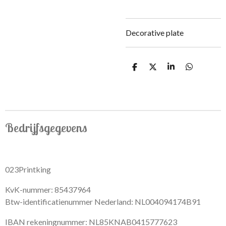
Decorative plate
S
S
S
S
h
h
h
h
a
a
a
a
r
r
r
r
e
e
e
e
Bedrijfsgegevens
023Printking
KvK-nummer: 85437964
Btw-identificatienummer Nederland: NL004094174B91
IBAN rekeningnummer: NL85KNAB0415777623