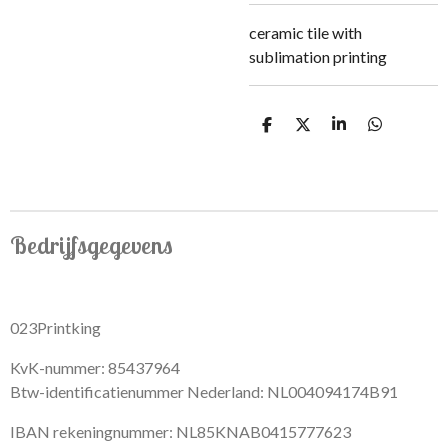
ceramic tile with
sublimation printing
S
S
S
S
h
h
h
h
a
a
a
a
r
r
r
r
e
e
e
e
Bedrijfsgegevens
023Printking
KvK-nummer: 85437964
Btw-identificatienummer Nederland: NL004094174B91
IBAN rekeningnummer: NL85KNAB0415777623