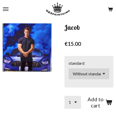
Skip
to
main
content
Jacob
€15.00
standard
Add to
cart