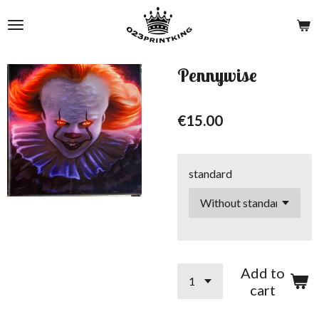
Skip
to
main
content
Pennywise
€15.00
standard
Add to
cart