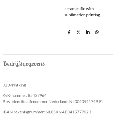
ceramic tile with
sublimation printing
S
S
S
S
h
h
h
h
a
a
a
a
r
r
r
r
e
e
e
e
Bedrijfsgegevens
023Printking
KvK-nummer: 85437964
Btw-identificatienummer Nederland: NL004094174B91
IBAN rekeningnummer: NL85KNAB0415777623