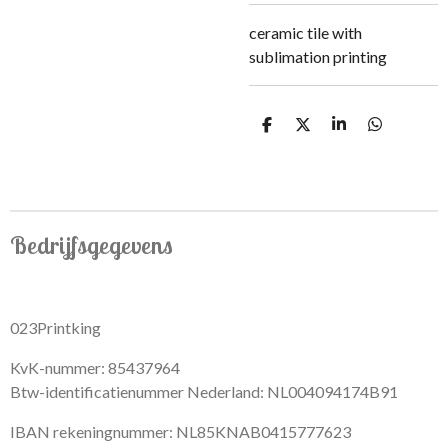
ceramic tile with
sublimation printing
S
S
S
S
h
h
h
h
a
a
a
a
r
r
r
r
e
e
e
e
Bedrijfsgegevens
023Printking
KvK-nummer: 85437964
Btw-identificatienummer Nederland: NL004094174B91
IBAN rekeningnummer: NL85KNAB0415777623