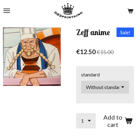
Skip
to
main
content
Zeff anime
Sale!
€12.50
€15.00
standard
Add to
cart