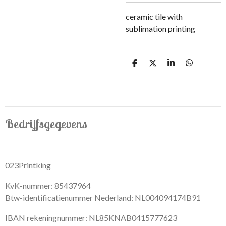
ceramic tile with
sublimation printing
S
S
S
S
h
h
h
h
a
a
a
a
r
r
r
r
e
e
e
e
Bedrijfsgegevens
023Printking
KvK-nummer: 85437964
Btw-identificatienummer Nederland: NL004094174B91
IBAN rekeningnummer: NL85KNAB0415777623