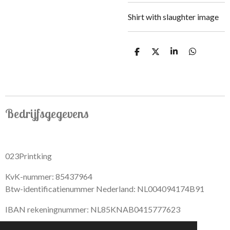
Shirt with slaughter image
S
S
S
S
h
h
h
h
a
a
a
a
r
r
r
r
e
e
e
e
Bedrijfsgegevens
023Printking
KvK-nummer: 85437964
Btw-identificatienummer Nederland: NL004094174B91
IBAN rekeningnummer: NL85KNAB0415777623