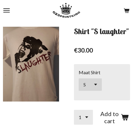
Skip
to
main
content
Shirt "S laughter"
€30.00
Maat Shirt
Add to
cart