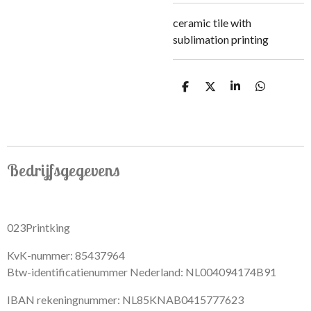
ceramic tile with
sublimation printing
S
S
S
S
h
h
h
h
a
a
a
a
r
r
r
r
e
e
e
e
Bedrijfsgegevens
023Printking
KvK-nummer: 85437964
Btw-identificatienummer Nederland: NL004094174B91
IBAN rekeningnummer: NL85KNAB0415777623