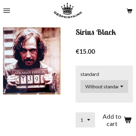
Skip
to
main
content
Sirius Black
€15.00
standard
Add to
cart