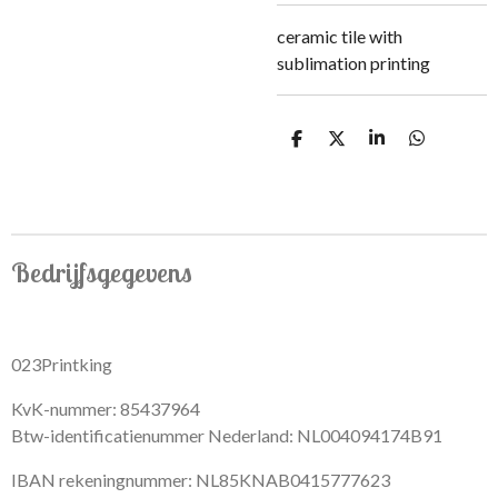
ceramic tile with
sublimation printing
S
S
S
S
h
h
h
h
a
a
a
a
r
r
r
r
e
e
e
e
Bedrijfsgegevens
023Printking
KvK-nummer: 85437964
Btw-identificatienummer Nederland: NL004094174B91
IBAN rekeningnummer: NL85KNAB0415777623