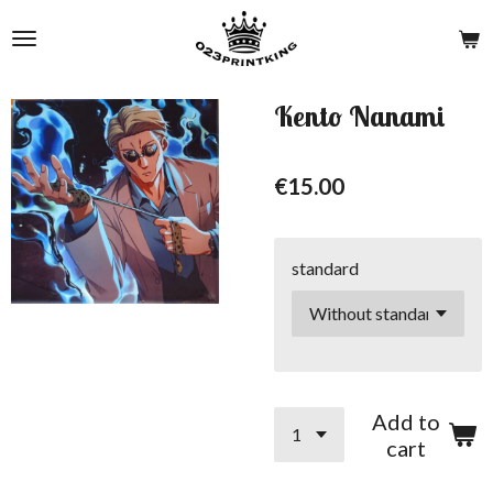
Skip
to
main
content
Kento Nanami
€15.00
standard
Add to
cart