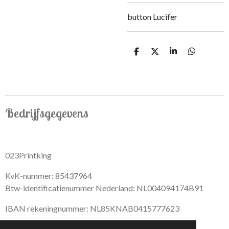
button Lucifer
S
S
S
S
h
h
h
h
a
a
a
a
r
r
r
r
e
e
e
e
Bedrijfsgegevens
023Printking
KvK-nummer: 85437964
Btw-identificatienummer Nederland: NL004094174B91
IBAN rekeningnummer: NL85KNAB0415777623