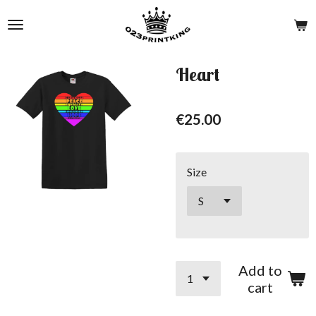
Skip
to
main
content
Heart
€25.00
Size
Add to
cart