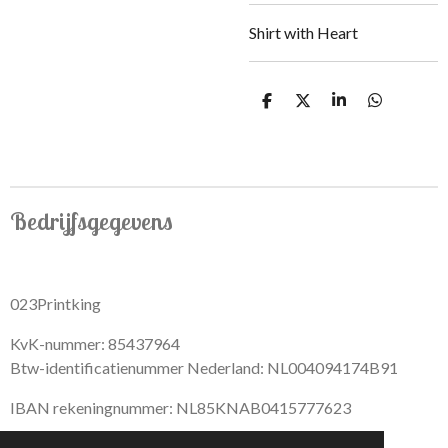
Shirt with Heart
S
S
S
S
h
h
h
h
a
a
a
a
r
r
r
r
e
e
e
e
Bedrijfsgegevens
023Printking
KvK-nummer: 85437964
Btw-identificatienummer Nederland: NL004094174B91
IBAN rekeningnummer: NL85KNAB0415777623