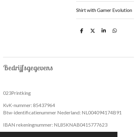
Shirt with Gamer Evolution
S
S
S
S
h
h
h
h
a
a
a
a
r
r
r
r
e
e
e
e
Bedrijfsgegevens
023Printking
KvK-nummer: 85437964
Btw-identificatienummer Nederland: NL004094174B91
IBAN rekeningnummer: NL85KNAB0415777623