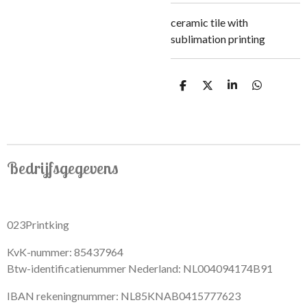
ceramic tile with
sublimation printing
S
S
S
S
h
h
h
h
a
a
a
a
r
r
r
r
e
e
e
e
Bedrijfsgegevens
023Printking
KvK-nummer: 85437964
Btw-identificatienummer Nederland: NL004094174B91
IBAN rekeningnummer: NL85KNAB0415777623