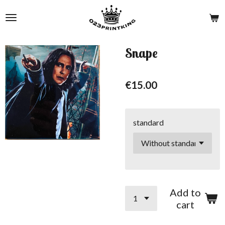
Skip
to
main
content
Snape
€15.00
standard
Add to
cart