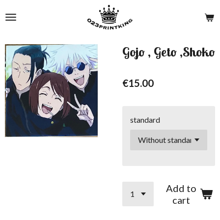
Skip
to
main
content
Gojo , Geto ,Shoko
€15.00
standard
Add to
cart