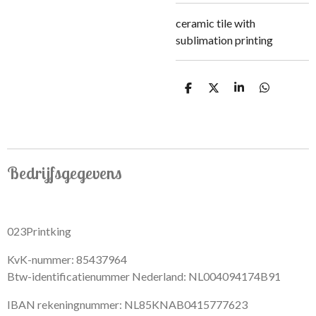
ceramic tile with
sublimation printing
S
S
S
S
h
h
h
h
a
a
a
a
r
r
r
r
e
e
e
e
Bedrijfsgegevens
023Printking
KvK-nummer: 85437964
Btw-identificatienummer Nederland: NL004094174B91
IBAN rekeningnummer: NL85KNAB0415777623