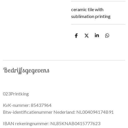
ceramic tile with
sublimation printing
S
S
S
S
h
h
h
h
a
a
a
a
r
r
r
r
e
e
e
e
Bedrijfsgegevens
023Printking
KvK-nummer: 85437964
Btw-identificatienummer Nederland: NL004094174B91
IBAN rekeningnummer: NL85KNAB0415777623