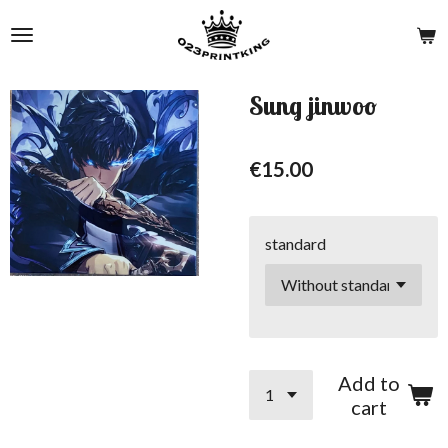
Skip
to
main
content
Sung jinwoo
€15.00
standard
Add to
cart