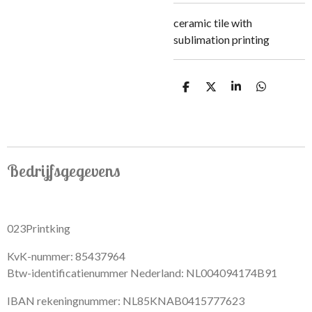
ceramic tile with
sublimation printing
S
S
S
S
h
h
h
h
a
a
a
a
r
r
r
r
e
e
e
e
Bedrijfsgegevens
023Printking
KvK-nummer: 85437964
Btw-identificatienummer Nederland: NL004094174B91
IBAN rekeningnummer: NL85KNAB0415777623