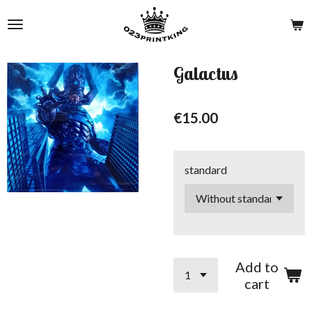
Skip
to
main
content
Galactus
€15.00
standard
Add to
cart