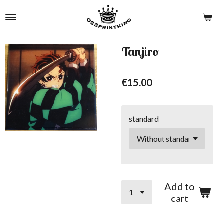
Skip
to
main
content
Tanjiro
€15.00
standard
Add to
cart