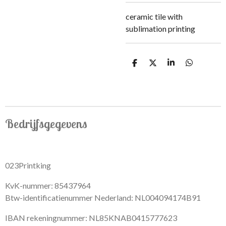
ceramic tile with
sublimation printing
S
S
S
S
h
h
h
h
a
a
a
a
r
r
r
r
e
e
e
e
Bedrijfsgegevens
023Printking
KvK-nummer: 85437964
Btw-identificatienummer Nederland: NL004094174B91
IBAN rekeningnummer: NL85KNAB0415777623