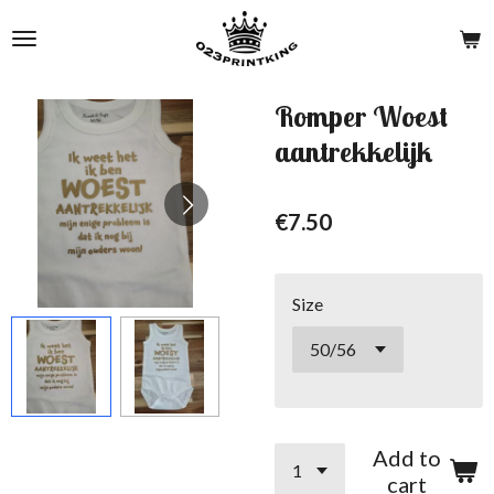
Skip
to
main
content
Romper Woest
aantrekkelijk
€7.50
Size
Add to
cart