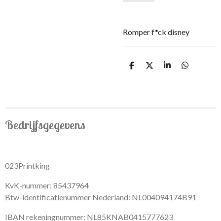
Romper f*ck disney
S
S
S
S
h
h
h
h
a
a
a
a
r
r
r
r
e
e
e
e
Bedrijfsgegevens
023Printking
KvK-nummer: 85437964
Btw-identificatienummer Nederland: NL004094174B91
IBAN rekeningnummer: NL85KNAB0415777623