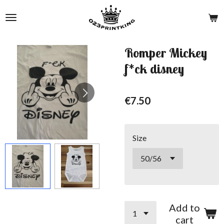
Skip
to
main
content
Romper Mickey
f*ck disney
€7.50
Size
Add to
cart